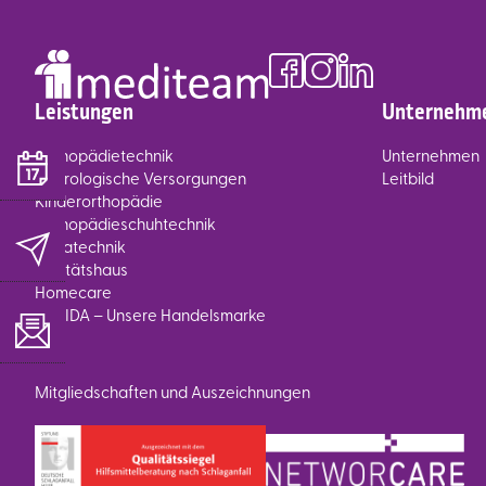
Leistungen
Unternehm
Orthopädietechnik
Unternehmen
Neurologische Versorgungen
Leitbild
Kinderorthopädie
Orthopädieschuhtechnik
Rehatechnik
Sanitätshaus
Homecare
SANIDA – Unsere Handelsmarke
Mitgliedschaften und Auszeichnungen