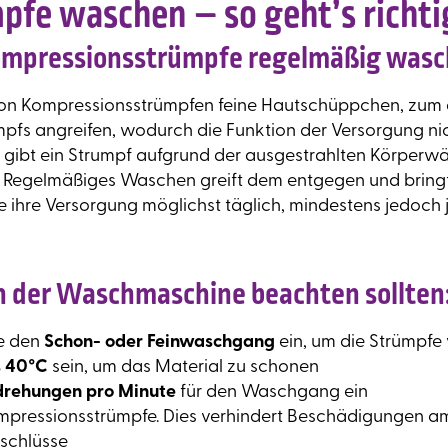
fe waschen – so geht’s richti
ompressionsstrümpfe regelmäßig was
 von Kompressionsstrümpfen feine Hautschüppchen, zu
fs angreifen, wodurch die Funktion der Versorgung nic
gibt ein Strumpf aufgrund der ausgestrahlten Körperwä
. Regelmäßiges Waschen greift dem entgegen und bringt
ie ihre Versorgung möglichst täglich, mindestens jedoc
n der Waschmaschine beachten sollten
ne den
Schon- oder Feinwaschgang
ein, um die Strümpfe
s 40°C
sein, um das Material zu schonen
mdrehungen pro Minute
für den Waschgang ein
ompressionsstrümpfe. Dies verhindert Beschädigungen a
rschlüsse