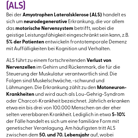
(ALS)
Bei der
Amyotrophen Lateralsklerose (ALS)
handelt es
sich um
neurodegenerative
Erkrankung, die vor allem
das
motorische Nervensystem
betrifft, wobei die
geistige Leistungsfähigkeit eingeschränkt sein kann, z.B.
5% der Patienten
entwickeln frontotemporale Demenz
mit Auffälligkeiten bei Kognition und Verhalten.
ALS führt zu einem fortschreitenden
Verlust von
Nervenzellen
im Gehirn und Rückenmark, die für die
Steuerung der Muskulatur verantwortlich sind. Die
Folgen sind Muskelschwäche, -schwund und
Lähmungen. Die Erkrankung zählt zu den
Motoneuron-
Krankheiten
und wird auch als Lou-Gehrig-Syndrom
oder Charcot-Krankheit bezeichnet. Jährlich erkranken
etwa ein bis drei von 100.000 Menschen an der eher
selten vererbbaren Krankheit. Lediglich in etwa
5-10%
der Fälle handelt es sich um eine familiäre Form mit
genetischer Veranlagung. Am häufigsten tritt ALS
zwischen dem
50. und 70. Lebensjahr
auf, wobei