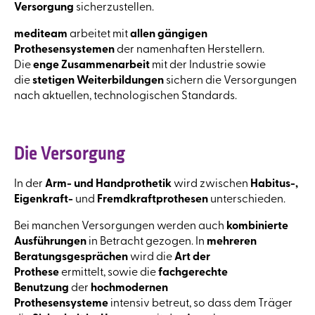
Versorgung
sicherzustellen.
mediteam
arbeitet mit
allen gängigen
Prothesensystemen
der namenhaften Herstellern.
Die
enge Zusammenarbeit
mit der Industrie sowie
die
stetigen Weiterbildungen
sichern die Versorgungen
nach aktuellen, technologischen Standards.
Die Versorgung
In der
Arm- und Handprothetik
wird zwischen
Habitus-,
Eigenkraft-
und
Fremdkraftprothesen
unterschieden.
Bei manchen Versorgungen werden auch
kombinierte
Ausführungen
in Betracht gezogen. In
mehreren
Beratungsgesprächen
wird die
Art der
Prothese
ermittelt, sowie die
fachgerechte
Benutzung
der
hochmodernen
Prothesensysteme
intensiv betreut, so dass dem Träger