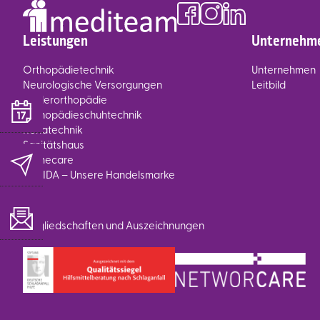
Leistungen
Unternehm
Orthopädietechnik
Unternehmen
Neurologische Versorgungen
Leitbild
Kinderorthopädie
Orthopädieschuhtechnik
Rehatechnik
Sanitätshaus
Homecare
SANIDA – Unsere Handelsmarke
Mitgliedschaften und Auszeichnungen